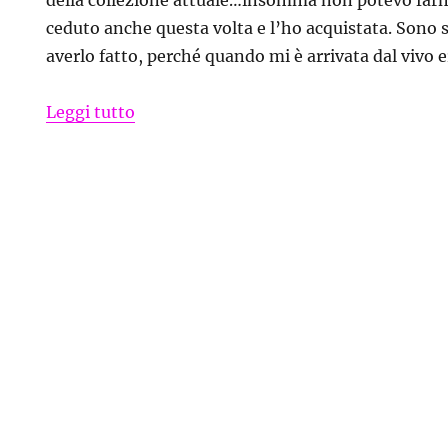
ceduto anche questa volta e l’ho acquistata. Sono 
averlo fatto, perché quando mi è arrivata dal vivo e
“Pochette Fly Patrizia Pepe con micro 
Leggi tutto
e