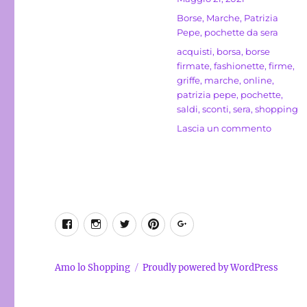
il
Categorie
Borse
,
Marche
,
Patrizia
Pepe
,
pochette da sera
Tag
acquisti
,
borsa
,
borse
firmate
,
fashionette
,
firme
,
griffe
,
marche
,
online
,
patrizia pepe
,
pochette
,
saldi
,
sconti
,
sera
,
shopping
su
Lascia un commento
Pochett
Fly
Patrizia
Pepe
con
micro
Facebook
Instagram
Twitter
Pinterest
Google+
borchie
Amo lo Shopping
Proudly powered by WordPress