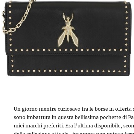
Un giorno mentre curiosavo fra le borse in offerta 
sono imbattuta in questa bellissima pochette di Pat
miei marchi preferiti. Era l’ultima disponibile, sco
della collezione attuale…insomma non potevo farm