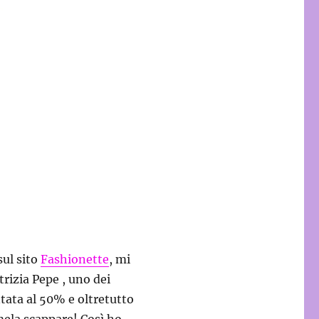
sul sito
Fashionette
, mi
rizia Pepe , uno dei
ntata al 50% e oltretutto
ela scappare! Così ho