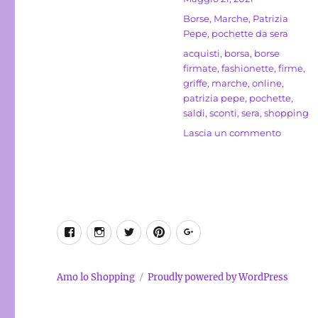
il
Categorie
Borse
,
Marche
,
Patrizia
Pepe
,
pochette da sera
Tag
acquisti
,
borsa
,
borse
firmate
,
fashionette
,
firme
,
griffe
,
marche
,
online
,
patrizia pepe
,
pochette
,
saldi
,
sconti
,
sera
,
shopping
su
Lascia un commento
Pochett
Fly
Patrizia
Pepe
con
micro
Facebook
Instagram
Twitter
Pinterest
Google+
borchie
Amo lo Shopping
Proudly powered by WordPress