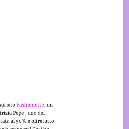
sul sito
Fashionette
, mi
rizia Pepe , uno dei
ntata al 50% e oltretutto
ela scappare! Così ho