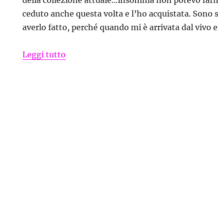
ceduto anche questa volta e l’ho acquistata. Sono 
averlo fatto, perché quando mi è arrivata dal vivo e
“Pochette Fly Patrizia Pepe con micro 
Leggi tutto
e