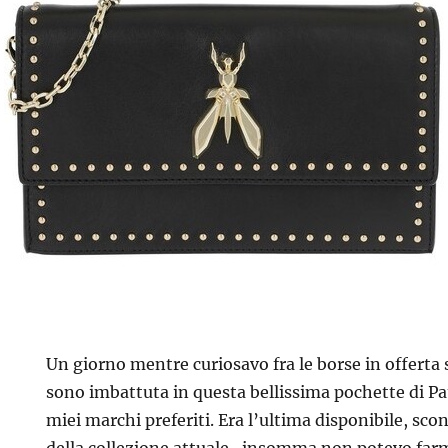
Un giorno mentre curiosavo fra le borse in offerta 
sono imbattuta in questa bellissima pochette di Pat
miei marchi preferiti. Era l’ultima disponibile, sco
della collezione attuale…insomma non potevo farm