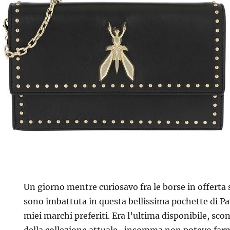
Un giorno mentre curiosavo fra le borse in offerta 
sono imbattuta in questa bellissima pochette di Pat
miei marchi preferiti. Era l’ultima disponibile, sco
della collezione attuale…insomma non potevo farm