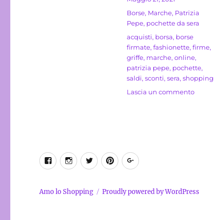
il
Categorie
Borse
,
Marche
,
Patrizia
Pepe
,
pochette da sera
Tag
acquisti
,
borsa
,
borse
firmate
,
fashionette
,
firme
,
griffe
,
marche
,
online
,
patrizia pepe
,
pochette
,
saldi
,
sconti
,
sera
,
shopping
su
Lascia un commento
Pochett
Fly
Patrizia
Pepe
con
micro
Facebook
Instagram
Twitter
Pinterest
Google+
borchie
Amo lo Shopping
Proudly powered by WordPress