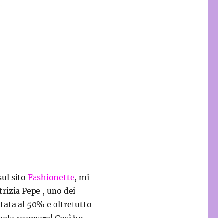
sul sito
Fashionette
, mi
rizia Pepe , uno dei
ntata al 50% e oltretutto
ela scappare! Così ho