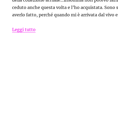
ceduto anche questa volta e l’ho acquistata. Sono 
averlo fatto, perché quando mi è arrivata dal vivo e
“Pochette Fly Patrizia Pepe con micro 
Leggi tutto
e