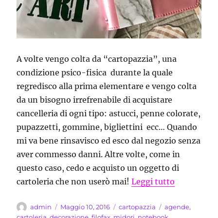
A volte vengo colta da “cartopazzia”, una
condizione psico-fisica durante la quale
regredisco alla prima elementare e vengo colta
da un bisogno irrefrenabile di acquistare
cancelleria di ogni tipo: astucci, penne colorate,
pupazzetti, gommine, bigliettini ecc… Quando
mi va bene rinsavisco ed esco dal negozio senza
aver commesso danni. Altre volte, come in
questo caso, cedo e acquisto un oggetto di
“Ho compra
cartoleria che non userò mai!
Leggi tutto
Autore
Pubblicato
Categorie
Tag
admin
Maggio 10, 2016
cartopazzia
agende
,
il
cartoleria
,
decorazione
,
filofax
,
midori
,
notebook
,